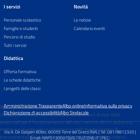
I servizi
Novità
Personale scolastico
Le notizie
Famiglie e studenti
Calendario eventi
Percorsi di studio
Tutti i servizi
Didattica
Offerta formativa
Le schede didattiche
I progetti delle classi
Amministrazione Trasparente
Albo online
Informativa sulla privacy
We use cookies
Dichiarazione di accessibilità
Albo Sindacale
Utilizziamo i cookie sul nostro sito Web. Alcuni di essi sono
essenziali per il funzionamento del sito, mentre altri ci aiutano a
migliorare questo sito e l'esperienza dell'utente (cookie di
Via A. De Gasperi 80bis, 80059 Torre del Greco (NA) | Tel. 081/8812320 |
tracciamento). Puoi decidere tu stesso se consentire o meno i
Email: NAPS130007@ISTRUZIONE.IT | PEC: