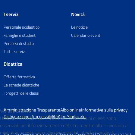
I servizi
Novità
Personale scolastico
Le notizie
Famiglie e studenti
Calendario eventi
Percorsi di studio
Tutti i servizi
Didattica
Offerta formativa
Le schede didattiche
I progetti delle classi
Amministrazione Trasparente
Albo online
Informativa sulla privacy
We use cookies
Dichiarazione di accessibilità
Albo Sindacale
Utilizziamo i cookie sul nostro sito Web. Alcuni di essi sono
essenziali per il funzionamento del sito, mentre altri ci aiutano a
migliorare questo sito e l'esperienza dell'utente (cookie di