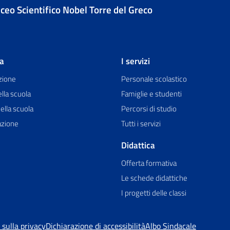
iceo Scientifico Nobel Torre del Greco
la
I servizi
zione
Personale scolastico
ella scuola
Famiglie e studenti
ella scuola
Percorsi di studio
azione
Tutti i servizi
Didattica
Offerta formativa
Le schede didattiche
I progetti delle classi
 sulla privacy
Dichiarazione di accessibilità
Albo Sindacale