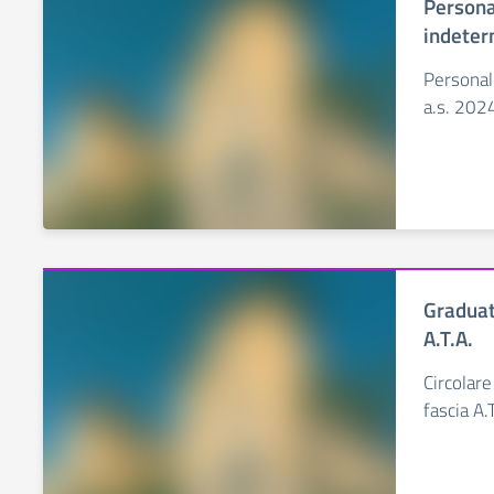
Persona
indeter
Personal
a.s. 202
Graduato
A.T.A.
Circolare
fascia A.