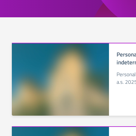
Persona
indeter
Personal
a.s. 202