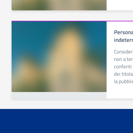
Persona
indeter
Considera
non a te
conferit
dei titol
la pubblic