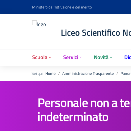
Ministero dell'Istruzione e del merito
Liceo Scientifico N
Scuola
Servizi
Novità
Did
Sei qui:
Home
Amministrazione Trasparente
Panor
Personale non a t
indeterminato