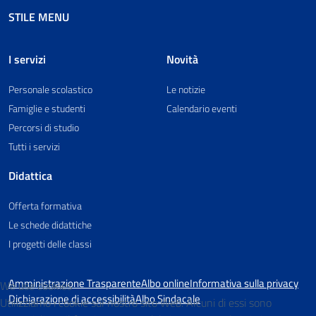
STILE MENU
I servizi
Novità
Personale scolastico
Le notizie
Famiglie e studenti
Calendario eventi
Percorsi di studio
Tutti i servizi
Didattica
Offerta formativa
Le schede didattiche
I progetti delle classi
Amministrazione Trasparente
Albo online
Informativa sulla privacy
We use cookies
Dichiarazione di accessibilità
Albo Sindacale
Utilizziamo i cookie sul nostro sito Web. Alcuni di essi sono