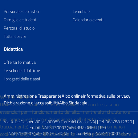
Personale scolastico
Le notizie
Famiglie e studenti
Calendario eventi
Percorsi di studio
Tutti i servizi
Didattica
Offerta formativa
Le schede didattiche
I progetti delle classi
Amministrazione Trasparente
Albo online
Informativa sulla privacy
We use cookies
Dichiarazione di accessibilità
Albo Sindacale
Utilizziamo i cookie sul nostro sito Web. Alcuni di essi sono
essenziali per il funzionamento del sito, mentre altri ci aiutano a
migliorare questo sito e l'esperienza dell'utente (cookie di
Via A. De Gasperi 80bis, 80059 Torre del Greco (NA) | Tel. 081/8812320 |
tracciamento). Puoi decidere tu stesso se consentire o meno i
Email: NAPS130007@ISTRUZIONE.IT | PEC:
cookie. Ti preghiamo di notare che se li rifiuti, potresti non essere in
NAPS130007@PEC.ISTRUZIONE.IT | Cod. Mecc. NAPS130007 | C.F.