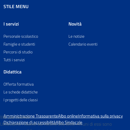
STILE MENU
I servizi
Novità
Personale scolastico
Le notizie
Famiglie e studenti
Calendario eventi
Percorsi di studio
Tutti i servizi
Didattica
Offerta formativa
Le schede didattiche
I progetti delle classi
Amministrazione Trasparente
Albo online
Informativa sulla privacy
We use cookies
Dichiarazione di accessibilità
Albo Sindacale
Utilizziamo i cookie sul nostro sito Web. Alcuni di essi sono