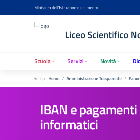
Ministero dell'Istruzione e del merito
Liceo Scientifico N
Scuola
Servizi
Novità
Did
Sei qui:
Home
Amministrazione Trasparente
Panor
IBAN e pagamenti
informatici