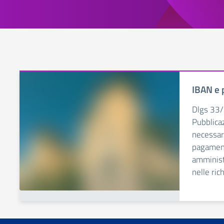
IBAN e 
Dlgs 33/
Pubblica
necessari
pagament
amminist
nelle ric