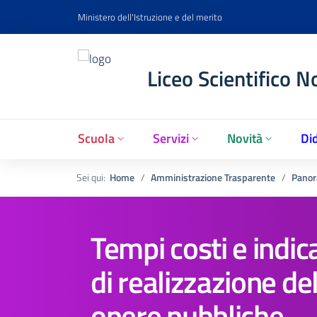
Ministero dell'Istruzione e del merito
Liceo Scientifico N
Scuola
Servizi
Novità
Did
Sei qui:
Home
Amministrazione Trasparente
Panor
Tempi costi e indic
di realizzazione de
opere pubbliche