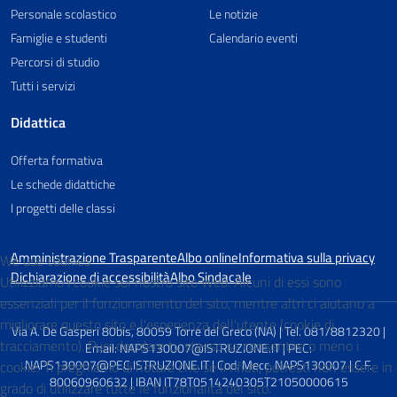
Personale scolastico
Le notizie
Famiglie e studenti
Calendario eventi
Percorsi di studio
Tutti i servizi
Didattica
Offerta formativa
Le schede didattiche
I progetti delle classi
Amministrazione Trasparente
Albo online
Informativa sulla privacy
We use cookies
Dichiarazione di accessibilità
Albo Sindacale
Utilizziamo i cookie sul nostro sito Web. Alcuni di essi sono
essenziali per il funzionamento del sito, mentre altri ci aiutano a
migliorare questo sito e l'esperienza dell'utente (cookie di
Via A. De Gasperi 80bis, 80059 Torre del Greco (NA) | Tel. 081/8812320 |
tracciamento). Puoi decidere tu stesso se consentire o meno i
Email: NAPS130007@ISTRUZIONE.IT | PEC:
cookie. Ti preghiamo di notare che se li rifiuti, potresti non essere in
NAPS130007@PEC.ISTRUZIONE.IT | Cod. Mecc. NAPS130007 | C.F.
80060960632 | IBAN IT78T0514240305T21050000615
grado di utilizzare tutte le funzionalità del sito.