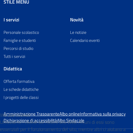
STILE MENU
I servizi
Novità
Personale scolastico
Le notizie
Famiglie e studenti
Calendario eventi
Percorsi di studio
Tutti i servizi
Didattica
Offerta formativa
Le schede didattiche
I progetti delle classi
Amministrazione Trasparente
Albo online
Informativa sulla privacy
We use cookies
Dichiarazione di accessibilità
Albo Sindacale
Utilizziamo i cookie sul nostro sito Web. Alcuni di essi sono
essenziali per il funzionamento del sito, mentre altri ci aiutano a